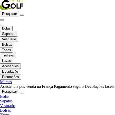
Pesquisar
Bolas
Sapatos
Vestuário
Bolsas
Tacos
Trolleys
Luvas
Acessórios
Liquidação
Promoções
Marcas
Assistência pós-venda na França
Pagamento seguro
Devoluções fáceis
Pesquisar
Bolas
Sapatos
Vestuário
Bolsas
Tacos