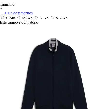
Tamanho
*
Guia de tamanhos
S
24h
M
24h
L
24h
XL
24h
Este campo é obrigatório