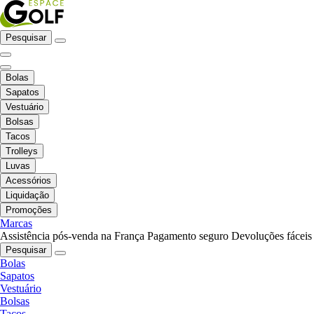
Pesquisar
Bolas
Sapatos
Vestuário
Bolsas
Tacos
Trolleys
Luvas
Acessórios
Liquidação
Promoções
Marcas
Assistência pós-venda na França
Pagamento seguro
Devoluções fáceis
Pesquisar
Bolas
Sapatos
Vestuário
Bolsas
Tacos