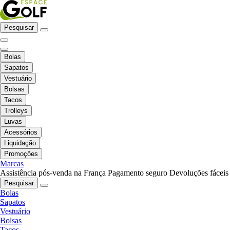
Pesquisar
Bolas
Sapatos
Vestuário
Bolsas
Tacos
Trolleys
Luvas
Acessórios
Liquidação
Promoções
Marcas
Assistência pós-venda na França
Pagamento seguro
Devoluções fáceis
Pesquisar
Bolas
Sapatos
Vestuário
Bolsas
Tacos