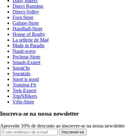
Daily Bikers
Direct Running
Direct-Volley
Foot-Store
Galope-Store
Handball-Store
House of Rugby
La sellerie de Maé
Made in Paradis
Nauti-wave
Pecheur-Store
Smash-Expert
Sneak'In
Sneakids
Sport is good
Training-Fit
Trek-Expert
TripNBikers
Vélo-Store
Inscreva-se na nossa newsletter
Aproveite 10% de desconto ao inscrever-se na nossa newsletter
Inscrever-se