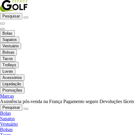
Pesquisar
Bolas
Sapatos
Vestuário
Bolsas
Tacos
Trolleys
Luvas
Acessórios
Liquidação
Promoções
Marcas
Assistência pós-venda na França
Pagamento seguro
Devoluções fáceis
Pesquisar
Bolas
Sapatos
Vestuário
Bolsas
Tacos