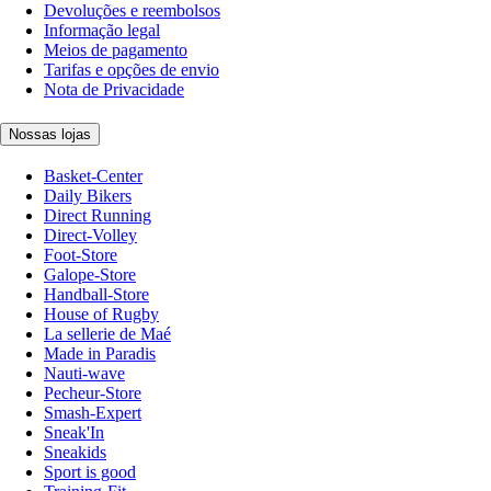
Devoluções e reembolsos
Informação legal
Meios de pagamento
Tarifas e opções de envio
Nota de Privacidade
Nossas lojas
Basket-Center
Daily Bikers
Direct Running
Direct-Volley
Foot-Store
Galope-Store
Handball-Store
House of Rugby
La sellerie de Maé
Made in Paradis
Nauti-wave
Pecheur-Store
Smash-Expert
Sneak'In
Sneakids
Sport is good