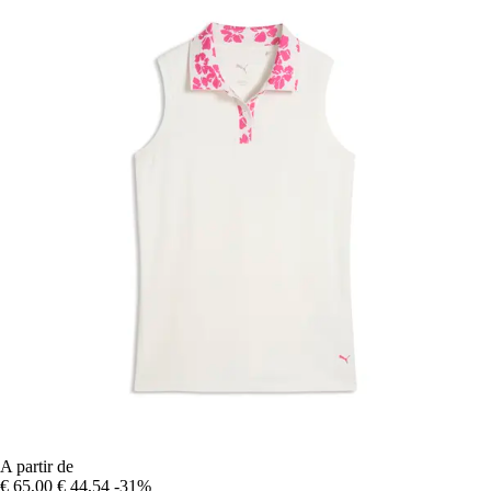
A partir de
€ 65,00
€ 44,54
-31%