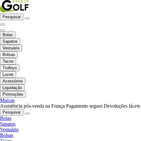
Pesquisar
Bolas
Sapatos
Vestuário
Bolsas
Tacos
Trolleys
Luvas
Acessórios
Liquidação
Promoções
Marcas
Assistência pós-venda na França
Pagamento seguro
Devoluções fáceis
Pesquisar
Bolas
Sapatos
Vestuário
Bolsas
Tacos