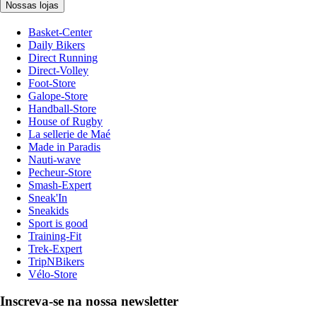
Nossas lojas
Basket-Center
Daily Bikers
Direct Running
Direct-Volley
Foot-Store
Galope-Store
Handball-Store
House of Rugby
La sellerie de Maé
Made in Paradis
Nauti-wave
Pecheur-Store
Smash-Expert
Sneak'In
Sneakids
Sport is good
Training-Fit
Trek-Expert
TripNBikers
Vélo-Store
Inscreva-se na nossa newsletter