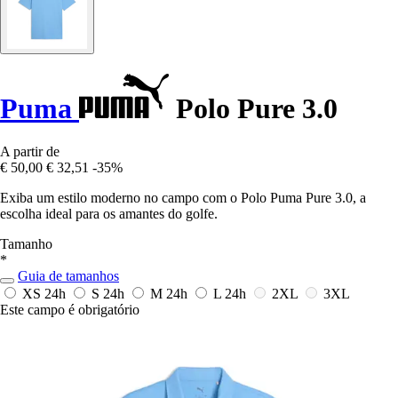
Puma
Polo Pure 3.0
A partir de
€ 50,00
€ 32,51
-35%
Exiba um estilo moderno no campo com o Polo Puma Pure 3.0, a
escolha ideal para os amantes do golfe.
Tamanho
*
Guia de tamanhos
XS
24h
S
24h
M
24h
L
24h
2XL
3XL
Este campo é obrigatório