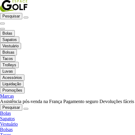
Pesquisar
Bolas
Sapatos
Vestuário
Bolsas
Tacos
Trolleys
Luvas
Acessórios
Liquidação
Promoções
Marcas
Assistência pós-venda na França
Pagamento seguro
Devoluções fáceis
Pesquisar
Bolas
Sapatos
Vestuário
Bolsas
Tacos