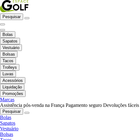
Pesquisar
Bolas
Sapatos
Vestuário
Bolsas
Tacos
Trolleys
Luvas
Acessórios
Liquidação
Promoções
Marcas
Assistência pós-venda na França
Pagamento seguro
Devoluções fáceis
Pesquisar
Bolas
Sapatos
Vestuário
Bolsas
Tacos