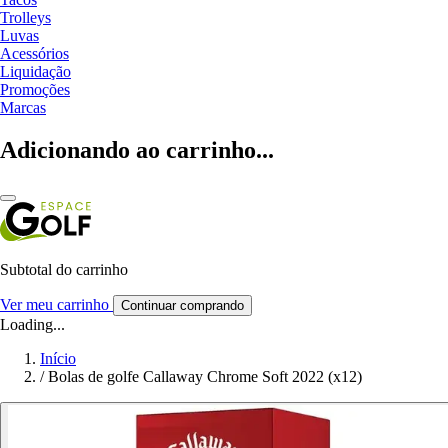
Trolleys
Luvas
Acessórios
Liquidação
Promoções
Marcas
Adicionando ao carrinho...
Subtotal do carrinho
Ver meu carrinho
Continuar comprando
Loading...
Início
/
Bolas de golfe Callaway Chrome Soft 2022 (x12)