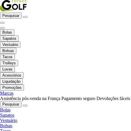
Pesquisar
Bolas
Sapatos
Vestuário
Bolsas
Tacos
Trolleys
Luvas
Acessórios
Liquidação
Promoções
Marcas
Assistência pós-venda na França
Pagamento seguro
Devoluções fáceis
Pesquisar
Bolas
Sapatos
Vestuário
Bolsas
Tacos