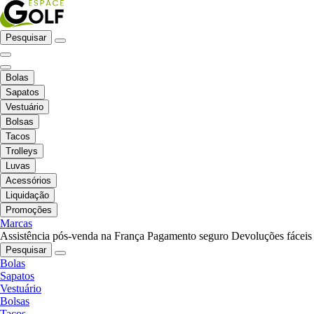
Pesquisar
Bolas
Sapatos
Vestuário
Bolsas
Tacos
Trolleys
Luvas
Acessórios
Liquidação
Promoções
Marcas
Assistência pós-venda na França
Pagamento seguro
Devoluções fáceis
Pesquisar
Bolas
Sapatos
Vestuário
Bolsas
Tacos