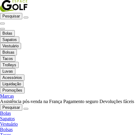
Pesquisar
Bolas
Sapatos
Vestuário
Bolsas
Tacos
Trolleys
Luvas
Acessórios
Liquidação
Promoções
Marcas
Assistência pós-venda na França
Pagamento seguro
Devoluções fáceis
Pesquisar
Bolas
Sapatos
Vestuário
Bolsas
Tacos