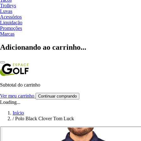
Trolleys
Luvas
Acessórios
Liquidação
Promoções
Marcas
Adicionando ao carrinho...
Subtotal do carrinho
Ver meu carrinho
Continuar comprando
Loading...
Início
/
Polo Black Clover Tom Luck