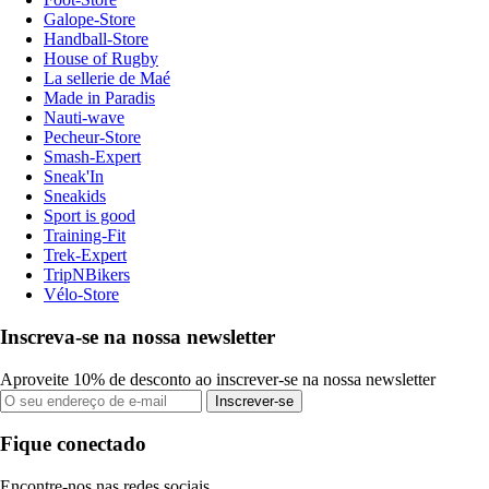
Galope-Store
Handball-Store
House of Rugby
La sellerie de Maé
Made in Paradis
Nauti-wave
Pecheur-Store
Smash-Expert
Sneak'In
Sneakids
Sport is good
Training-Fit
Trek-Expert
TripNBikers
Vélo-Store
Inscreva-se na nossa newsletter
Aproveite 10% de desconto ao inscrever-se na nossa newsletter
Inscrever-se
Fique conectado
Encontre-nos nas redes sociais