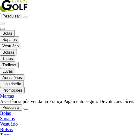
Pesquisar
Bolas
Sapatos
Vestuário
Bolsas
Tacos
Trolleys
Luvas
Acessórios
Liquidação
Promoções
Marcas
Assistência pós-venda na França
Pagamento seguro
Devoluções fáceis
Pesquisar
Bolas
Sapatos
Vestuário
Bolsas
Tacos