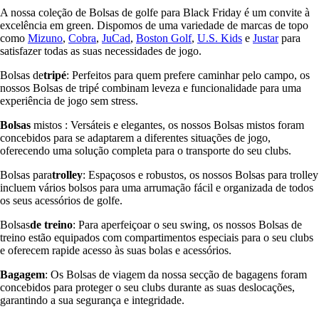
A nossa coleção de Bolsas de golfe para Black Friday é um convite à
excelência em green. Dispomos de uma variedade de marcas de topo
como
Mizuno
,
Cobra
,
JuCad
,
Boston Golf
,
U.S. Kids
e
Justar
para
satisfazer todas as suas necessidades de jogo.
Bolsas de
tripé
: Perfeitos para quem prefere caminhar pelo campo, os
nossos Bolsas de tripé combinam leveza e funcionalidade para uma
experiência de jogo sem stress.
Bolsas
mistos : Versáteis e elegantes, os nossos Bolsas mistos foram
concebidos para se adaptarem a diferentes situações de jogo,
oferecendo uma solução completa para o transporte do seu clubs.
Bolsas para
trolley
: Espaçosos e robustos, os nossos Bolsas para trolley
incluem vários bolsos para uma arrumação fácil e organizada de todos
os seus acessórios de golfe.
Bolsas
de treino
: Para aperfeiçoar o seu swing, os nossos Bolsas de
treino estão equipados com compartimentos especiais para o seu clubs
e oferecem rapide acesso às suas bolas e acessórios.
Bagagem
: Os Bolsas de viagem da nossa secção de bagagens foram
concebidos para proteger o seu clubs durante as suas deslocações,
garantindo a sua segurança e integridade.