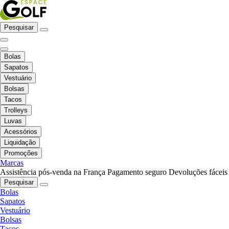
Pesquisar
Bolas
Sapatos
Vestuário
Bolsas
Tacos
Trolleys
Luvas
Acessórios
Liquidação
Promoções
Marcas
Assistência pós-venda na França
Pagamento seguro
Devoluções fáceis
Pesquisar
Bolas
Sapatos
Vestuário
Bolsas
Tacos