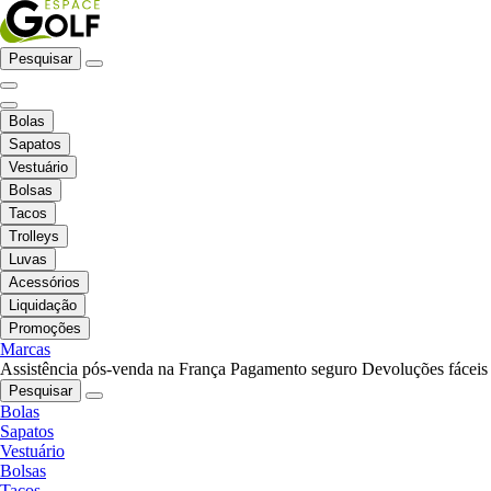
Pesquisar
Bolas
Sapatos
Vestuário
Bolsas
Tacos
Trolleys
Luvas
Acessórios
Liquidação
Promoções
Marcas
Assistência pós-venda na França
Pagamento seguro
Devoluções fáceis
Pesquisar
Bolas
Sapatos
Vestuário
Bolsas
Tacos