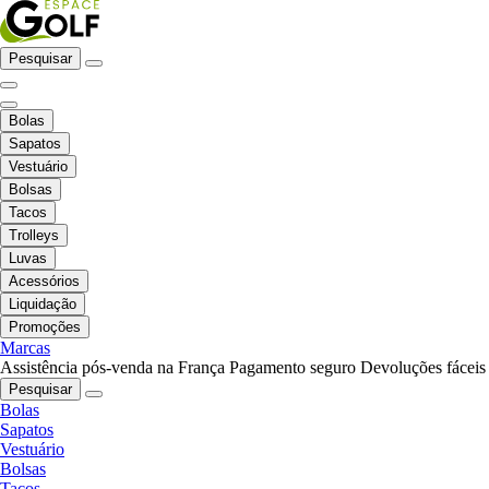
Pesquisar
Bolas
Sapatos
Vestuário
Bolsas
Tacos
Trolleys
Luvas
Acessórios
Liquidação
Promoções
Marcas
Assistência pós-venda na França
Pagamento seguro
Devoluções fáceis
Pesquisar
Bolas
Sapatos
Vestuário
Bolsas
Tacos