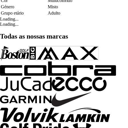
Cor
Multicolorido
Género
Misto
Grupo etário
Adulto
Loading...
Loading...
Todas as nossas marcas