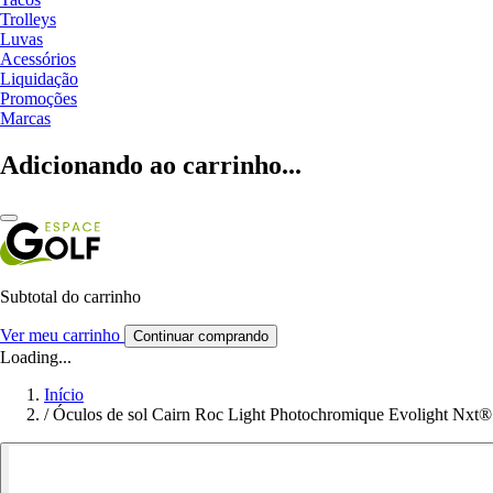
Trolleys
Luvas
Acessórios
Liquidação
Promoções
Marcas
Adicionando ao carrinho...
Subtotal do carrinho
Ver meu carrinho
Continuar comprando
Loading...
Início
/
Óculos de sol Cairn Roc Light Photochromique Evolight Nxt®