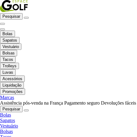
Pesquisar
Bolas
Sapatos
Vestuário
Bolsas
Tacos
Trolleys
Luvas
Acessórios
Liquidação
Promoções
Marcas
Assistência pós-venda na França
Pagamento seguro
Devoluções fáceis
Pesquisar
Bolas
Sapatos
Vestuário
Bolsas
Tacos