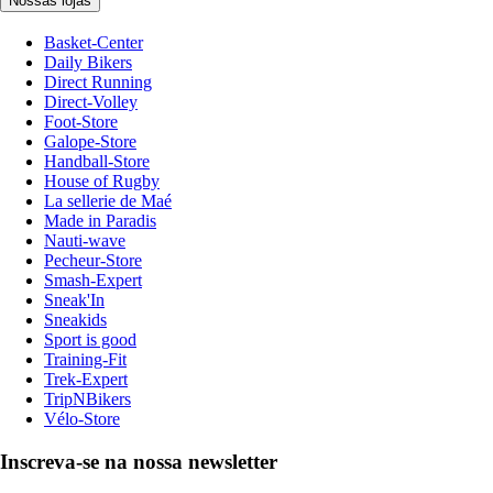
Nossas lojas
Basket-Center
Daily Bikers
Direct Running
Direct-Volley
Foot-Store
Galope-Store
Handball-Store
House of Rugby
La sellerie de Maé
Made in Paradis
Nauti-wave
Pecheur-Store
Smash-Expert
Sneak'In
Sneakids
Sport is good
Training-Fit
Trek-Expert
TripNBikers
Vélo-Store
Inscreva-se na nossa newsletter