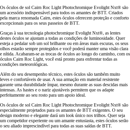
Os óculos de sol Cairn Roc Light Photochromique Evolight Nxt® são
um acessório indispensável para todos os amantes de BTT. Criados
pela marca renomada Cairn, estes óculos oferecem proteção e conforto
excepcionais para os seus passeios de BTT.
Graças à sua tecnologia photochromique Evolight Nxt®, as lentes
destes óculos se ajustam a todas as condições de luminosidade. Quer
esteja a pedalar sob um sol brilhante ou em áreas mais escuras, os seus
olhos estarão sempre protegidos e você poderá manter uma visão clara
e nítida. Acabaram-se as trocas de óculos ao longo do caminho, com os
óculos Cairn Roc Light, você está pronto para enfrentar todas as
condições meteorológicas.
Além do seu desempenho técnico, estes óculos são também muito
leves e confortáveis de usar. A sua armação em material resistente
garante uma durabilidade ímpar, mesmo durante as suas descidas mais
intensas. As hastes e o nariz ajustáveis permitem que os adapte
perfeitamente ao seu rosto para um apoio ideal.
Os óculos de sol Cairn Roc Light Photochromique Evolight Nxt® são
especialmente projetados para os amantes de BTT exigentes. O seu
design moderno e elegante dará um look único nos trilhos. Quer seja
um competidor experiente ou um amante entusiasta, estes óculos serão
o seu aliado imprescindível para todas as suas saídas de BTT.