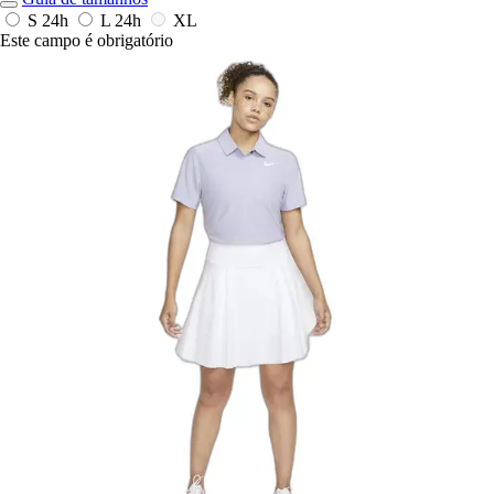
S
24h
L
24h
XL
Este campo é obrigatório