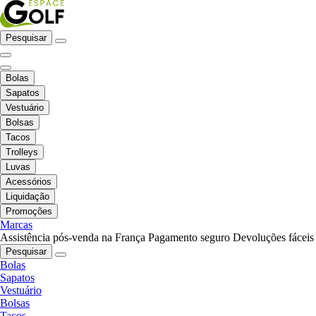
Pesquisar
Bolas
Sapatos
Vestuário
Bolsas
Tacos
Trolleys
Luvas
Acessórios
Liquidação
Promoções
Marcas
Assistência pós-venda na França
Pagamento seguro
Devoluções fáceis
Pesquisar
Bolas
Sapatos
Vestuário
Bolsas
Tacos