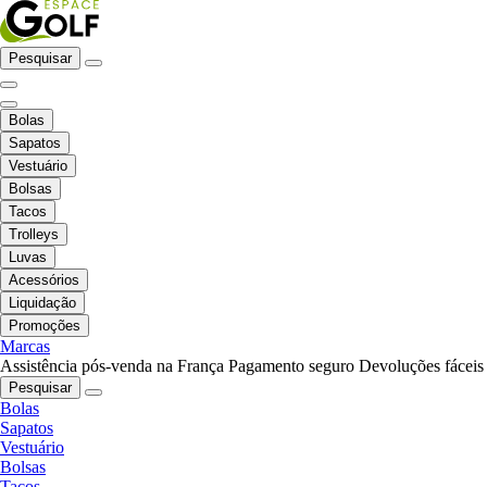
Pesquisar
Bolas
Sapatos
Vestuário
Bolsas
Tacos
Trolleys
Luvas
Acessórios
Liquidação
Promoções
Marcas
Assistência pós-venda na França
Pagamento seguro
Devoluções fáceis
Pesquisar
Bolas
Sapatos
Vestuário
Bolsas
Tacos