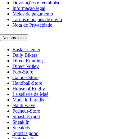
Devoluções e reembolsos
Informação legal
Meios de pagamento
Tarifas e opções de envio
Nota de Privacidade
Nossas lojas
Basket-Center
Daily Bikers
Direct Running
Direct-Volley
Foot-Store
Galope-Store
Handball-Store
House of Rugby
La sellerie de Maé
Made in Paradis
Nauti-wave
Pecheur-Store
Smash-Expert
Sneak'In
Sneakids
Sport is good
Training-Fit