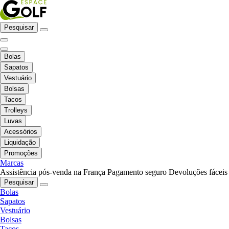
Pesquisar
Bolas
Sapatos
Vestuário
Bolsas
Tacos
Trolleys
Luvas
Acessórios
Liquidação
Promoções
Marcas
Assistência pós-venda na França
Pagamento seguro
Devoluções fáceis
Pesquisar
Bolas
Sapatos
Vestuário
Bolsas
Tacos