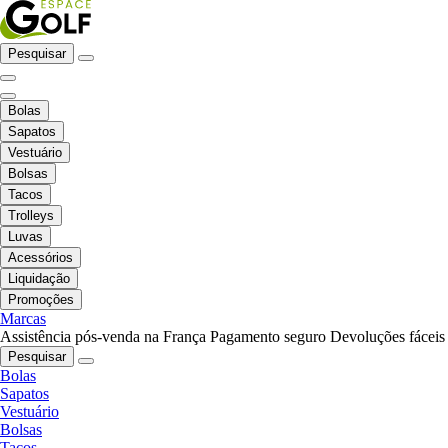
Pesquisar
Bolas
Sapatos
Vestuário
Bolsas
Tacos
Trolleys
Luvas
Acessórios
Liquidação
Promoções
Marcas
Assistência pós-venda na França
Pagamento seguro
Devoluções fáceis
Pesquisar
Bolas
Sapatos
Vestuário
Bolsas
Tacos