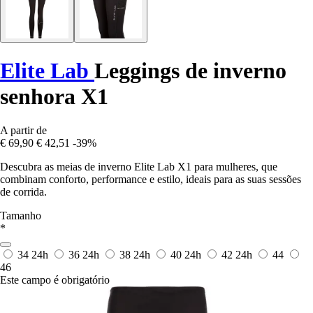
Elite Lab
Leggings de inverno
senhora X1
A partir de
€ 69,90
€ 42,51
-39%
Descubra as meias de inverno Elite Lab X1 para mulheres, que
combinam conforto, performance e estilo, ideais para as suas sessões
de corrida.
Tamanho
*
34
24h
36
24h
38
24h
40
24h
42
24h
44
46
Este campo é obrigatório