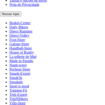
Tarifas e opções de envio
Nota de Privacidade
Nossas lojas
Basket-Center
Daily Bikers
Direct Running
Direct-Volley
Foot-Store
Galope-Store
Handball-Store
House of Rugby
La sellerie de Maé
Made in Paradis
Nauti-wave
Pecheur-Store
Smash-Expert
Sneak'In
Sneakids
Sport is good
Training-Fit
Trek-Expert
TripNBikers
Vélo-Store