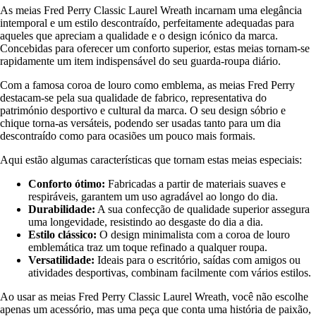
As meias Fred Perry Classic Laurel Wreath incarnam uma elegância
intemporal e um estilo descontraído, perfeitamente adequadas para
aqueles que apreciam a qualidade e o design icónico da marca.
Concebidas para oferecer um conforto superior, estas meias tornam-se
rapidamente um item indispensável do seu guarda-roupa diário.
Com a famosa coroa de louro como emblema, as meias Fred Perry
destacam-se pela sua qualidade de fabrico, representativa do
património desportivo e cultural da marca. O seu design sóbrio e
chique torna-as versáteis, podendo ser usadas tanto para um dia
descontraído como para ocasiões um pouco mais formais.
Aqui estão algumas características que tornam estas meias especiais:
Conforto ótimo:
Fabricadas a partir de materiais suaves e
respiráveis, garantem um uso agradável ao longo do dia.
Durabilidade:
A sua confecção de qualidade superior assegura
uma longevidade, resistindo ao desgaste do dia a dia.
Estilo clássico:
O design minimalista com a coroa de louro
emblemática traz um toque refinado a qualquer roupa.
Versatilidade:
Ideais para o escritório, saídas com amigos ou
atividades desportivas, combinam facilmente com vários estilos.
Ao usar as meias Fred Perry Classic Laurel Wreath, você não escolhe
apenas um acessório, mas uma peça que conta uma história de paixão,