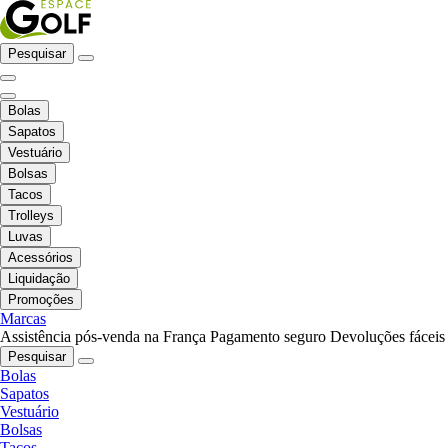
Pesquisar
Bolas
Sapatos
Vestuário
Bolsas
Tacos
Trolleys
Luvas
Acessórios
Liquidação
Promoções
Marcas
Assistência pós-venda na França
Pagamento seguro
Devoluções fáceis
Pesquisar
Bolas
Sapatos
Vestuário
Bolsas
Tacos