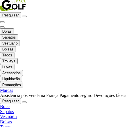
Pesquisar
Bolas
Sapatos
Vestuário
Bolsas
Tacos
Trolleys
Luvas
Acessórios
Liquidação
Promoções
Marcas
Assistência pós-venda na França
Pagamento seguro
Devoluções fáceis
Pesquisar
Bolas
Sapatos
Vestuário
Bolsas
Tacos