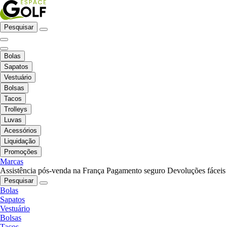
Pesquisar
Bolas
Sapatos
Vestuário
Bolsas
Tacos
Trolleys
Luvas
Acessórios
Liquidação
Promoções
Marcas
Assistência pós-venda na França
Pagamento seguro
Devoluções fáceis
Pesquisar
Bolas
Sapatos
Vestuário
Bolsas
Tacos