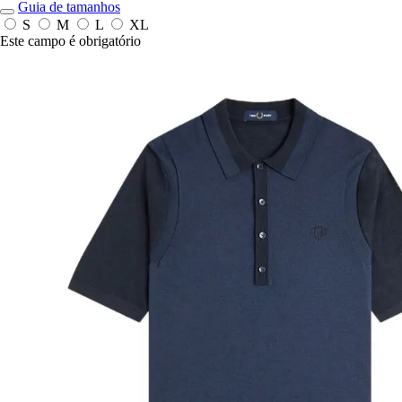
Guia de tamanhos
S
M
L
XL
Este campo é obrigatório