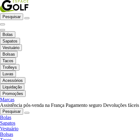
Pesquisar
Bolas
Sapatos
Vestuário
Bolsas
Tacos
Trolleys
Luvas
Acessórios
Liquidação
Promoções
Marcas
Assistência pós-venda na França
Pagamento seguro
Devoluções fáceis
Pesquisar
Bolas
Sapatos
Vestuário
Bolsas
Tacos