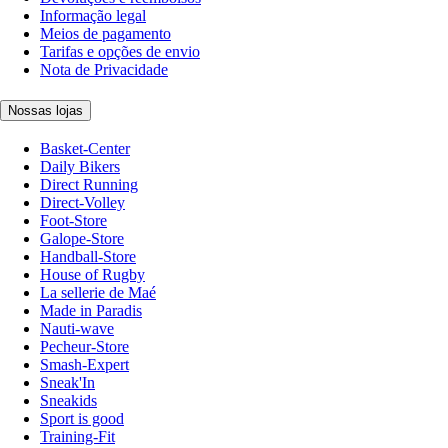
Informação legal
Meios de pagamento
Tarifas e opções de envio
Nota de Privacidade
Nossas lojas
Basket-Center
Daily Bikers
Direct Running
Direct-Volley
Foot-Store
Galope-Store
Handball-Store
House of Rugby
La sellerie de Maé
Made in Paradis
Nauti-wave
Pecheur-Store
Smash-Expert
Sneak'In
Sneakids
Sport is good
Training-Fit