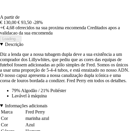
A partir de
€ 130,00
€ 93,50
-28%
+€ 4,68
oferecidos na sua proxima encomenda
Creditados apos a
validacao da sua encomenda
Loading...
Descrição
Diz a lenda que a nossa tubagem dupla deve a sua existência a um
comprador dos Lillywhites, que pediu que as cores das equipas de
futebol fossem adicionadas ao pólo simples de Fred. Somos os únicos
a usar uma proporção de 5-4-4 tubos, e está enraizado no nosso ADN.
O nosso capuz apresenta a nossa canalização dupla icónica e uma
coroa de louros bordada a condizer. Fred Perry em todos os detalhes.
79% Algodão / 21% Poliéster
Lavável à máquina
Informações adicionais
Marca
Fred Perry
Cor
marinha azul
Cor
Azul