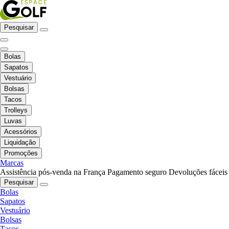
Pesquisar
Bolas
Sapatos
Vestuário
Bolsas
Tacos
Trolleys
Luvas
Acessórios
Liquidação
Promoções
Marcas
Assistência pós-venda na França
Pagamento seguro
Devoluções fáceis
Pesquisar
Bolas
Sapatos
Vestuário
Bolsas
Tacos