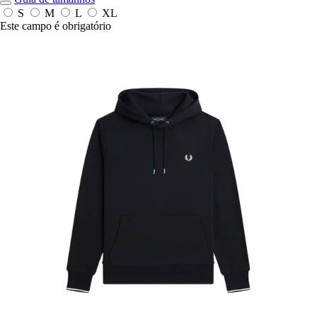
S
M
L
XL
Este campo é obrigatório