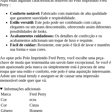
Aqui estão algumas características notáveis do Polo Imprimido Fred
Perry :
Conforto notável:
Fabricado com materiais de alta qualidade
que garantem suavidade e respirabilidade.
Estilo versátil:
Este polo pode ser combinado com calças
elegantes ou um jeans descontraído, oferecendo assim diferentes
possibilidades de looks.
Acabamentos cuidadosos:
Os detalhes de confecção e os
acabamentos adicionam um toque de luxo e requinte.
Fácil de cuidar:
Resistente, este polo é fácil de lavar e mantém
sua forma e suas cores.
Ao optar pelo Polo Imprimido Fred Perry, você escolhe uma peça-
chave de moda que testemunha um savoir-faire excepcional. Se você é
um apaixonado pela marca ou simplesmente está à procura de uma
roupa que una estilo e conforto, este polo é uma aquisição interessante.
Adote um visual trendy e assegure-se de causar uma impressão
memorável onde quer que vá.
Informações adicionais
Marca
Fred Perry
Cor
ecru
Cor
Cinza
Género
Homem