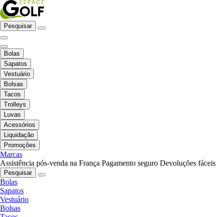
Pesquisar
Bolas
Sapatos
Vestuário
Bolsas
Tacos
Trolleys
Luvas
Acessórios
Liquidação
Promoções
Marcas
Assistência pós-venda na França
Pagamento seguro
Devoluções fáceis
Pesquisar
Bolas
Sapatos
Vestuário
Bolsas
Tacos