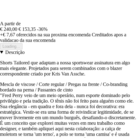
A partir de
€ 240,00
€ 153,35
-36%
+€ 7,67
oferecidos na sua proxima encomenda
Creditados apos a
validacao da sua encomenda
Loading...
Descrição
Shorts Tailored que adaptam a nossa sportswear assinatura em algo
mais elegante. Projetados para serem combinados com o blazer
correspondente criado por Kris Van Assche.
Mescla de viscose / Corte regular / Pregas na frente / Co-branding
bordado na perna / Passantes de cinto
"Fred Perry veio de um meio operário, num esporte dominado pelo
privilégio e pela tradição. O tênis não foi feito para alguém como ele.
Sua elegância - em quadra e fora dela - nunca foi decorativa: era
estratégica. Vestir-se era uma forma de reivindicar legitimidade, de se
mover livremente em um mundo burguês, desafiando-o discretamente.
É um conceito que explorei muitas vezes em meu trabalho como
designer, e também apliquei aqui nesta colaboração: a calça de
moletom se torna 'um terno', a polo se torna 'uma camisa' e é usada