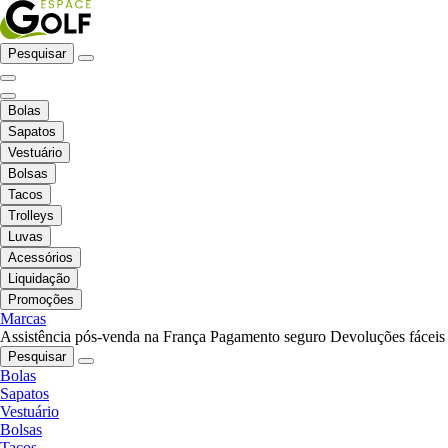
Pesquisar
Bolas
Sapatos
Vestuário
Bolsas
Tacos
Trolleys
Luvas
Acessórios
Liquidação
Promoções
Marcas
Assistência pós-venda na França
Pagamento seguro
Devoluções fáceis
Pesquisar
Bolas
Sapatos
Vestuário
Bolsas
Tacos