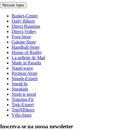
Nossas lojas
Basket-Center
Daily Bikers
Direct Running
Direct-Volley
Foot-Store
Galope-Store
Handball-Store
House of Rugby
La sellerie de Maé
Made in Paradis
Nauti-wave
Pecheur-Store
Smash-Expert
Sneak'In
Sneakids
Sport is good
Training-Fit
Trek-Expert
TripNBikers
Vélo-Store
Inscreva-se na nossa newsletter