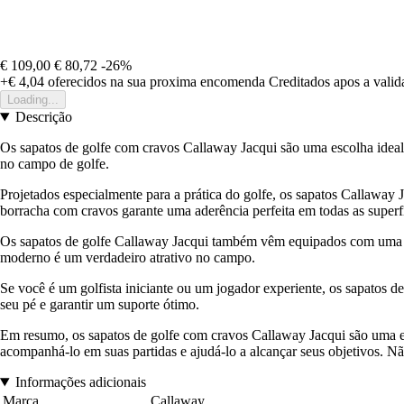
€ 109,00
€ 80,72
-26%
+€ 4,04
oferecidos na sua proxima encomenda
Creditados apos a vali
Loading...
Descrição
Os sapatos de golfe com cravos Callaway Jacqui são uma escolha ideal
no campo de golfe.
Projetados especialmente para a prática do golfe, os sapatos Callaway 
borracha com cravos garante uma aderência perfeita em todas as superfí
Os sapatos de golfe Callaway Jacqui também vêm equipados com uma pal
moderno é um verdadeiro atrativo no campo.
Se você é um golfista iniciante ou um jogador experiente, os sapatos d
seu pé e garantir um suporte ótimo.
Em resumo, os sapatos de golfe com cravos Callaway Jacqui são uma e
acompanhá-lo em suas partidas e ajudá-lo a alcançar seus objetivos. N
Informações adicionais
Marca
Callaway