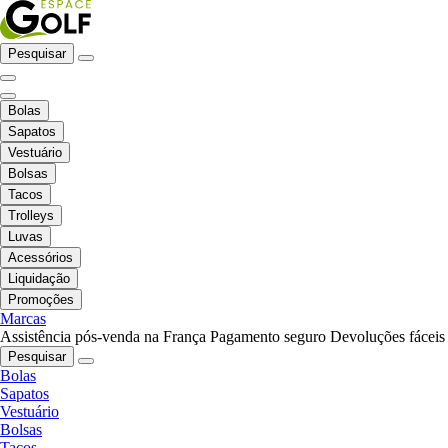
Pesquisar
Bolas
Sapatos
Vestuário
Bolsas
Tacos
Trolleys
Luvas
Acessórios
Liquidação
Promoções
Marcas
Assistência pós-venda na França
Pagamento seguro
Devoluções fáceis
Pesquisar
Bolas
Sapatos
Vestuário
Bolsas
Tacos