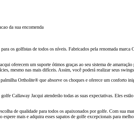
dacao da sua encomenda
 para os golfistas de todos os níveis. Fabricados pela renomada marca
Jacqui oferecem um suporte ótimos graças ao seu sistema de amarração p
cies, mesmo nas mais difíceis. Assim, você poderá realizar seus swings 
milha Ortholite® que absorve os choques e oferece um conforto inigua
e golfe Callaway Jacqui atenderão todas as suas expectativas. Eles estã
scolha de qualidade para todos os apaixonados por golfe. Com sua ma
ão espere mais e adquira esses sapatos de golfe excepcionais para mel