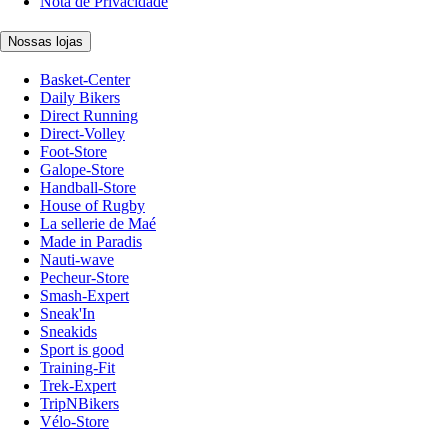
Nota de Privacidade
Nossas lojas
Basket-Center
Daily Bikers
Direct Running
Direct-Volley
Foot-Store
Galope-Store
Handball-Store
House of Rugby
La sellerie de Maé
Made in Paradis
Nauti-wave
Pecheur-Store
Smash-Expert
Sneak'In
Sneakids
Sport is good
Training-Fit
Trek-Expert
TripNBikers
Vélo-Store