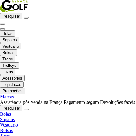
Pesquisar
Bolas
Sapatos
Vestuário
Bolsas
Tacos
Trolleys
Luvas
Acessórios
Liquidação
Promoções
Marcas
Assistência pós-venda na França
Pagamento seguro
Devoluções fáceis
Pesquisar
Bolas
Sapatos
Vestuário
Bolsas
Tacos