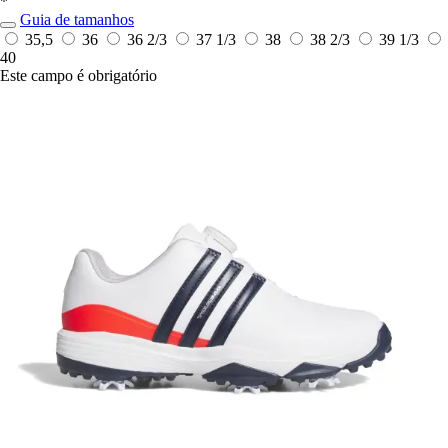
*
Guia de tamanhos
35,5
36
36 2/3
37 1/3
38
38 2/3
39 1/3
40
Este campo é obrigatório