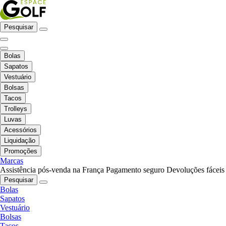
Pesquisar
Bolas
Sapatos
Vestuário
Bolsas
Tacos
Trolleys
Luvas
Acessórios
Liquidação
Promoções
Marcas
Assistência pós-venda na França
Pagamento seguro
Devoluções fáceis
Pesquisar
Bolas
Sapatos
Vestuário
Bolsas
Tacos