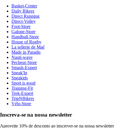
Basket-Center
Daily Bikers
Direct Running
Direct-Volley
Foot-Store
Galope-Store
Handball-Store
House of Rugby
La sellerie de Maé
Made in Paradis
Nauti-wave
Pecheur-Store
Smash-Expert
Sneak'In
Sneakids
Sport is good
Training-Fit
Trek-Expert
TripNBikers
Vélo-Store
Inscreva-se na nossa newsletter
Aproveite 10% de desconto ao inscrever-se na nossa newsletter