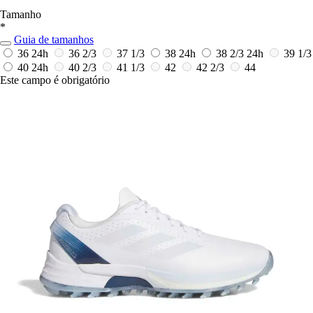
Tamanho
*
Guia de tamanhos
36
24h
36 2/3
37 1/3
38
24h
38 2/3
24h
39 1/3
40
24h
40 2/3
41 1/3
42
42 2/3
44
Este campo é obrigatório