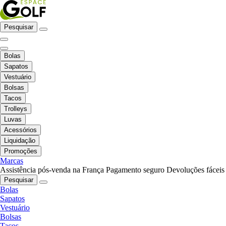
Pesquisar
Bolas
Sapatos
Vestuário
Bolsas
Tacos
Trolleys
Luvas
Acessórios
Liquidação
Promoções
Marcas
Assistência pós-venda na França
Pagamento seguro
Devoluções fáceis
Pesquisar
Bolas
Sapatos
Vestuário
Bolsas
Tacos