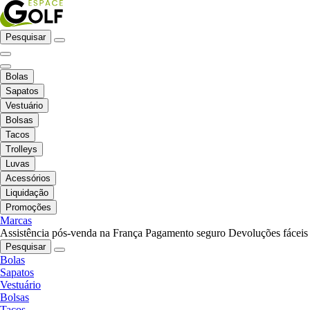
Pesquisar
Bolas
Sapatos
Vestuário
Bolsas
Tacos
Trolleys
Luvas
Acessórios
Liquidação
Promoções
Marcas
Assistência pós-venda na França
Pagamento seguro
Devoluções fáceis
Pesquisar
Bolas
Sapatos
Vestuário
Bolsas
Tacos