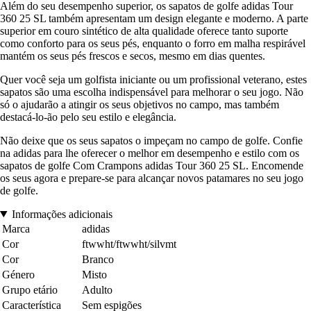
Além do seu desempenho superior, os sapatos de golfe adidas Tour
360 25 SL também apresentam um design elegante e moderno. A parte
superior em couro sintético de alta qualidade oferece tanto suporte
como conforto para os seus pés, enquanto o forro em malha respirável
mantém os seus pés frescos e secos, mesmo em dias quentes.
Quer você seja um golfista iniciante ou um profissional veterano, estes
sapatos são uma escolha indispensável para melhorar o seu jogo. Não
só o ajudarão a atingir os seus objetivos no campo, mas também
destacá-lo-ão pelo seu estilo e elegância.
Não deixe que os seus sapatos o impeçam no campo de golfe. Confie
na adidas para lhe oferecer o melhor em desempenho e estilo com os
sapatos de golfe Com Crampons adidas Tour 360 25 SL. Encomende
os seus agora e prepare-se para alcançar novos patamares no seu jogo
de golfe.
Informações adicionais
Marca
adidas
Cor
ftwwht/ftwwht/silvmt
Cor
Branco
Género
Misto
Grupo etário
Adulto
Característica
Sem espigões