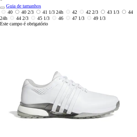
*
Guia de tamanhos
40
40 2/3
41 1/3
24h
42
42 2/3
43 1/3
44
24h
44 2/3
45 1/3
46
47 1/3
49 1/3
Este campo é obrigatório