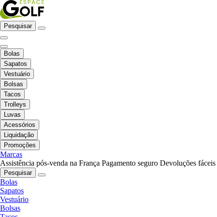
Pesquisar
Bolas
Sapatos
Vestuário
Bolsas
Tacos
Trolleys
Luvas
Acessórios
Liquidação
Promoções
Marcas
Assistência pós-venda na França
Pagamento seguro
Devoluções fáceis
Pesquisar
Bolas
Sapatos
Vestuário
Bolsas
Tacos