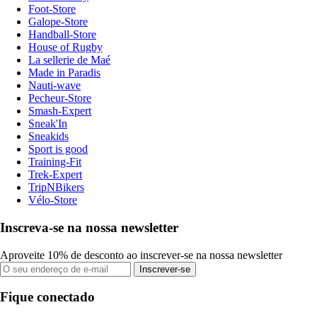
Foot-Store
Galope-Store
Handball-Store
House of Rugby
La sellerie de Maé
Made in Paradis
Nauti-wave
Pecheur-Store
Smash-Expert
Sneak'In
Sneakids
Sport is good
Training-Fit
Trek-Expert
TripNBikers
Vélo-Store
Inscreva-se na nossa newsletter
Aproveite 10% de desconto ao inscrever-se na nossa newsletter
Inscrever-se
Fique conectado