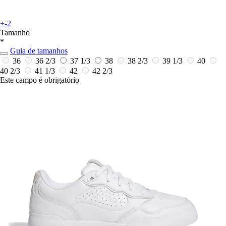
+-2
Tamanho
*
Guia de tamanhos
36
36 2/3
37 1/3
38
38 2/3
39 1/3
40
40 2/3
41 1/3
42
42 2/3
Este campo é obrigatório