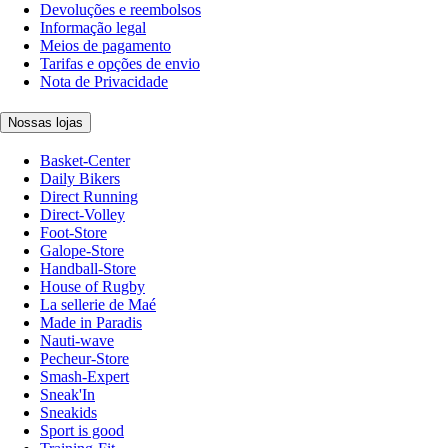
Devoluções e reembolsos
Informação legal
Meios de pagamento
Tarifas e opções de envio
Nota de Privacidade
Nossas lojas
Basket-Center
Daily Bikers
Direct Running
Direct-Volley
Foot-Store
Galope-Store
Handball-Store
House of Rugby
La sellerie de Maé
Made in Paradis
Nauti-wave
Pecheur-Store
Smash-Expert
Sneak'In
Sneakids
Sport is good