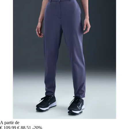
A partir de
€ 109,99
€ 88,51
-20%