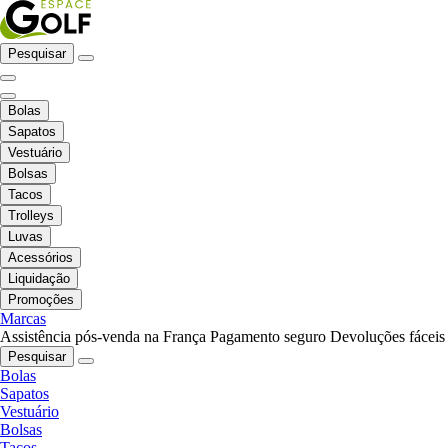
Pesquisar
Bolas
Sapatos
Vestuário
Bolsas
Tacos
Trolleys
Luvas
Acessórios
Liquidação
Promoções
Marcas
Assistência pós-venda na França
Pagamento seguro
Devoluções fáceis
Pesquisar
Bolas
Sapatos
Vestuário
Bolsas
Tacos