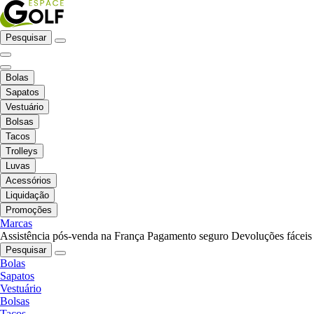
Pesquisar
Bolas
Sapatos
Vestuário
Bolsas
Tacos
Trolleys
Luvas
Acessórios
Liquidação
Promoções
Marcas
Assistência pós-venda na França
Pagamento seguro
Devoluções fáceis
Pesquisar
Bolas
Sapatos
Vestuário
Bolsas
Tacos