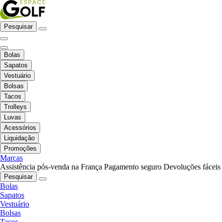
Pesquisar
Bolas
Sapatos
Vestuário
Bolsas
Tacos
Trolleys
Luvas
Acessórios
Liquidação
Promoções
Marcas
Assistência pós-venda na França
Pagamento seguro
Devoluções fáceis
Pesquisar
Bolas
Sapatos
Vestuário
Bolsas
Tacos