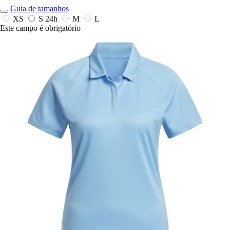
Guia de tamanhos
XS
S
24h
M
L
Este campo é obrigatório