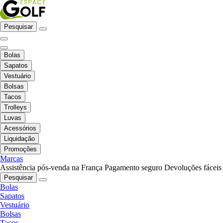
Pesquisar
Bolas
Sapatos
Vestuário
Bolsas
Tacos
Trolleys
Luvas
Acessórios
Liquidação
Promoções
Marcas
Assistência pós-venda na França
Pagamento seguro
Devoluções fáceis
Pesquisar
Bolas
Sapatos
Vestuário
Bolsas
Tacos