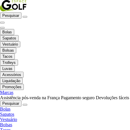
Pesquisar
Bolas
Sapatos
Vestuário
Bolsas
Tacos
Trolleys
Luvas
Acessórios
Liquidação
Promoções
Marcas
Assistência pós-venda na França
Pagamento seguro
Devoluções fáceis
Pesquisar
Bolas
Sapatos
Vestuário
Bolsas
Tacos