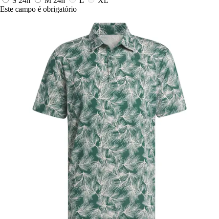
S
24h
M
24h
L
XL
Este campo é obrigatório