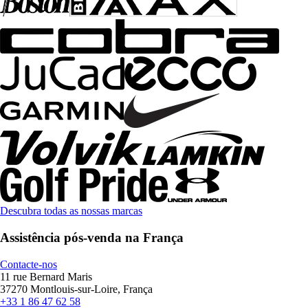
Descubra todas as nossas marcas
Assistência pós-venda na França
Contacte-nos
11 rue Bernard Maris
37270 Montlouis-sur-Loire, França
+33 1 86 47 62 58