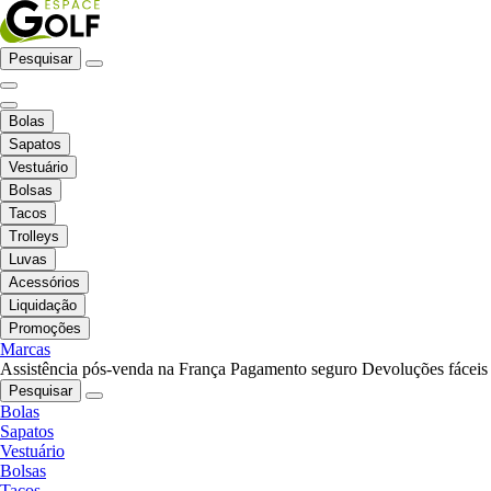
Pesquisar
Bolas
Sapatos
Vestuário
Bolsas
Tacos
Trolleys
Luvas
Acessórios
Liquidação
Promoções
Marcas
Assistência pós-venda na França
Pagamento seguro
Devoluções fáceis
Pesquisar
Bolas
Sapatos
Vestuário
Bolsas
Tacos