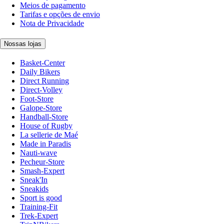
Meios de pagamento
Tarifas e opções de envio
Nota de Privacidade
Nossas lojas
Basket-Center
Daily Bikers
Direct Running
Direct-Volley
Foot-Store
Galope-Store
Handball-Store
House of Rugby
La sellerie de Maé
Made in Paradis
Nauti-wave
Pecheur-Store
Smash-Expert
Sneak'In
Sneakids
Sport is good
Training-Fit
Trek-Expert