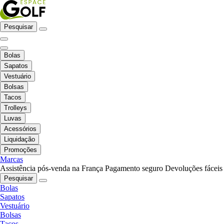
Pesquisar
Bolas
Sapatos
Vestuário
Bolsas
Tacos
Trolleys
Luvas
Acessórios
Liquidação
Promoções
Marcas
Assistência pós-venda na França
Pagamento seguro
Devoluções fáceis
Pesquisar
Bolas
Sapatos
Vestuário
Bolsas
Tacos