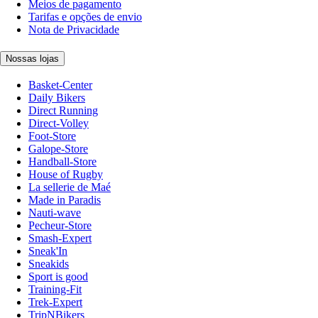
Meios de pagamento
Tarifas e opções de envio
Nota de Privacidade
Nossas lojas
Basket-Center
Daily Bikers
Direct Running
Direct-Volley
Foot-Store
Galope-Store
Handball-Store
House of Rugby
La sellerie de Maé
Made in Paradis
Nauti-wave
Pecheur-Store
Smash-Expert
Sneak'In
Sneakids
Sport is good
Training-Fit
Trek-Expert
TripNBikers