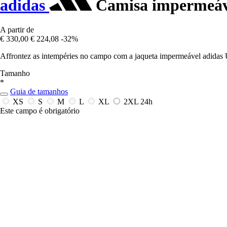
adidas
Camisa impermeáve
A partir de
€ 330,00
€ 224,08
-32%
Affrontez as intempéries no campo com a jaqueta impermeável adidas 
Tamanho
*
Guia de tamanhos
XS
S
M
L
XL
2XL
24h
Este campo é obrigatório