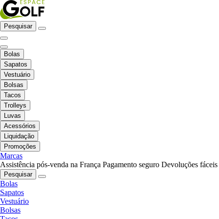
Pesquisar
Bolas
Sapatos
Vestuário
Bolsas
Tacos
Trolleys
Luvas
Acessórios
Liquidação
Promoções
Marcas
Assistência pós-venda na França
Pagamento seguro
Devoluções fáceis
Pesquisar
Bolas
Sapatos
Vestuário
Bolsas
Tacos