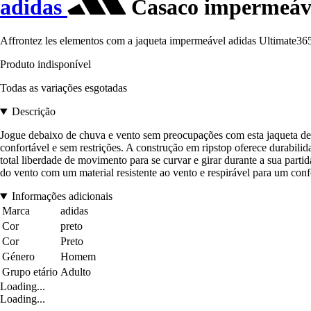
adidas
Casaco impermeáve
Affrontez les elementos com a jaqueta impermeável adidas Ultimate365
Produto indisponível
Todas as variações esgotadas
Descrição
Jogue debaixo de chuva e vento sem preocupações com esta jaqueta d
confortável e sem restrições. A construção em ripstop oferece durabili
total liberdade de movimento para se curvar e girar durante a sua p
do vento com um material resistente ao vento e respirável para um confo
Informações adicionais
Marca
adidas
Cor
preto
Cor
Preto
Género
Homem
Grupo etário
Adulto
Loading...
Loading...