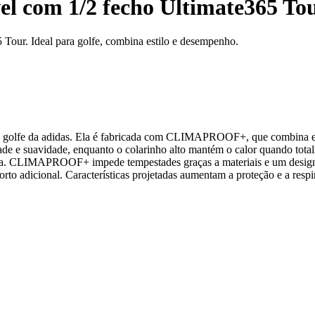
l com 1/2 fecho Ultimate365 To
 Tour. Ideal para golfe, combina estilo e desempenho.
e golfe da adidas. Ela é fabricada com CLIMAPROOF+, que combina en
dade e suavidade, enquanto o colarinho alto mantém o calor quando tota
artida. CLIMAPROOF+ impede tempestades graças a materiais e um desig
rto adicional. Características projetadas aumentam a proteção e a respi