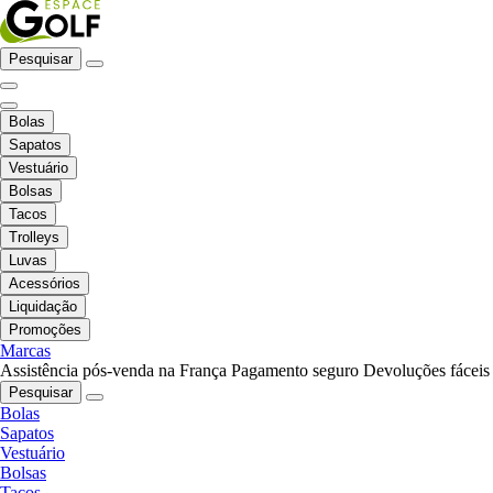
Pesquisar
Bolas
Sapatos
Vestuário
Bolsas
Tacos
Trolleys
Luvas
Acessórios
Liquidação
Promoções
Marcas
Assistência pós-venda na França
Pagamento seguro
Devoluções fáceis
Pesquisar
Bolas
Sapatos
Vestuário
Bolsas
Tacos