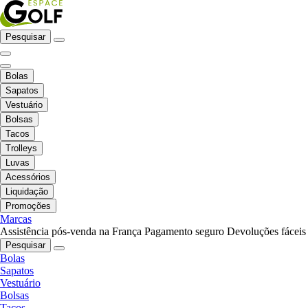
Pesquisar
Bolas
Sapatos
Vestuário
Bolsas
Tacos
Trolleys
Luvas
Acessórios
Liquidação
Promoções
Marcas
Assistência pós-venda na França
Pagamento seguro
Devoluções fáceis
Pesquisar
Bolas
Sapatos
Vestuário
Bolsas
Tacos