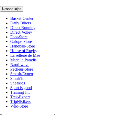
Nossas lojas
Basket-Center
Daily Bikers
Direct Running
Direct-Volley
Foot-Store
Galope-Store
Handball-Store
House of Rugby
La sellerie de Maé
Made in Paradis
Nauti-wave
Pecheur-Store
Smash-Expert
Sneak'In
Sneakids
Sport is good
Training-Fit
Trek-Expert
TripNBikers
Vélo-Store