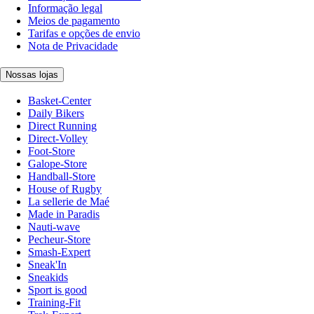
Informação legal
Meios de pagamento
Tarifas e opções de envio
Nota de Privacidade
Nossas lojas
Basket-Center
Daily Bikers
Direct Running
Direct-Volley
Foot-Store
Galope-Store
Handball-Store
House of Rugby
La sellerie de Maé
Made in Paradis
Nauti-wave
Pecheur-Store
Smash-Expert
Sneak'In
Sneakids
Sport is good
Training-Fit