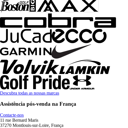
Descubra todas as nossas marcas
Assistência pós-venda na França
Contacte-nos
11 rue Bernard Maris
37270 Montlouis-sur-Loire, França