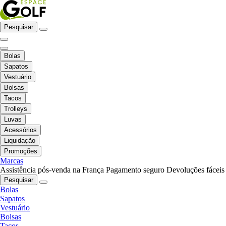
Pesquisar
Bolas
Sapatos
Vestuário
Bolsas
Tacos
Trolleys
Luvas
Acessórios
Liquidação
Promoções
Marcas
Assistência pós-venda na França
Pagamento seguro
Devoluções fáceis
Pesquisar
Bolas
Sapatos
Vestuário
Bolsas
Tacos