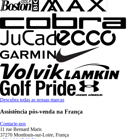
Descubra todas as nossas marcas
Assistência pós-venda na França
Contacte-nos
11 rue Bernard Maris
37270 Montlouis-sur-Loire, França