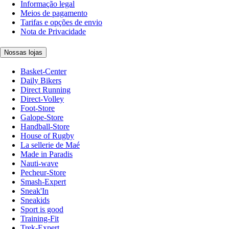
Informação legal
Meios de pagamento
Tarifas e opções de envio
Nota de Privacidade
Nossas lojas
Basket-Center
Daily Bikers
Direct Running
Direct-Volley
Foot-Store
Galope-Store
Handball-Store
House of Rugby
La sellerie de Maé
Made in Paradis
Nauti-wave
Pecheur-Store
Smash-Expert
Sneak'In
Sneakids
Sport is good
Training-Fit
Trek-Expert