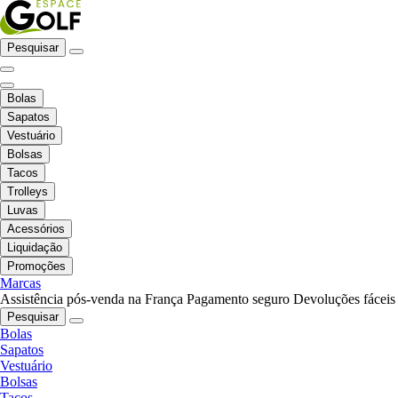
Pesquisar
Bolas
Sapatos
Vestuário
Bolsas
Tacos
Trolleys
Luvas
Acessórios
Liquidação
Promoções
Marcas
Assistência pós-venda na França
Pagamento seguro
Devoluções fáceis
Pesquisar
Bolas
Sapatos
Vestuário
Bolsas
Tacos