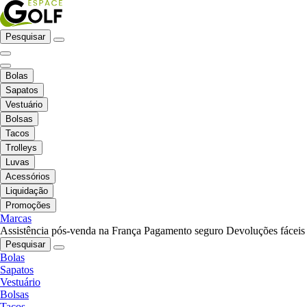
Pesquisar
Bolas
Sapatos
Vestuário
Bolsas
Tacos
Trolleys
Luvas
Acessórios
Liquidação
Promoções
Marcas
Assistência pós-venda na França
Pagamento seguro
Devoluções fáceis
Pesquisar
Bolas
Sapatos
Vestuário
Bolsas
Tacos