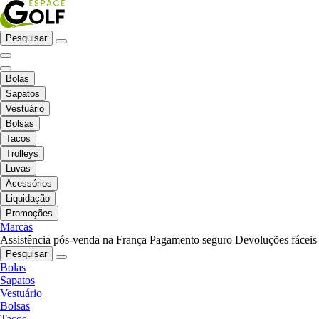
Pesquisar
Bolas
Sapatos
Vestuário
Bolsas
Tacos
Trolleys
Luvas
Acessórios
Liquidação
Promoções
Marcas
Assistência pós-venda na França
Pagamento seguro
Devoluções fáceis
Pesquisar
Bolas
Sapatos
Vestuário
Bolsas
Tacos