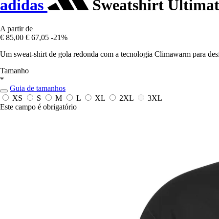
adidas
Sweatshirt Ultima
A partir de
€ 85,00
€ 67,05
-21%
Um sweat-shirt de gola redonda com a tecnologia Climawarm para desfr
Tamanho
*
Guia de tamanhos
XS
S
M
L
XL
2XL
3XL
Este campo é obrigatório