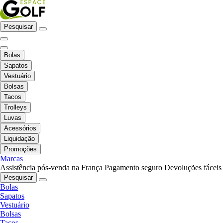
Pesquisar
Bolas
Sapatos
Vestuário
Bolsas
Tacos
Trolleys
Luvas
Acessórios
Liquidação
Promoções
Marcas
Assistência pós-venda na França
Pagamento seguro
Devoluções fáceis
Pesquisar
Bolas
Sapatos
Vestuário
Bolsas
Tacos