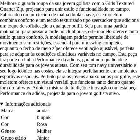
Melhore o guarda-roupa da sua jovem golfista com o Girls Textured
Quarter Zip, projetado para unir estilo e funcionalidade no campo.
Fabricado com um tecido de malha dupla suave, este moletom
combina conforto e um tecido texturizado tipo seersucker que adiciona
um toque de sofisticação a qualquer outfit. Seja para uma partida
matinal ou para passar a tarde no clubhouse, este modelo oferece tanto
estilo quanto conforto. A modelagem padrão permite liberdade de
movimento sem restrições, essencial para um swing completo,
enquanto o fecho de meio zíper oferece ventilação ajustável, perfeita
para se adaptar às condições climáticas variáveis no campo. Esta peça
faz parte da linha Performance da adidas, garantindo qualidade e
durabilidade para os jovens atletas. Com seu tom navy universitário e
seu logo icônico nas costas, ela se integra perfeitamente em ambientes
esportivos e sociais. Perfeito para os jovens apaixonados por golfe, este
moletom oferece um visual versátil que funciona tanto dentro quanto
fora do fairway. Adote a mistura de tradição e inovação com esta peça
Performance da adidas, projetada para o jovem golfista ativo.
Informações adicionais
Marca
adidas
Cor
blupnk
Cor
Rosa
Género
Mulher
Grupo etário
Júnior