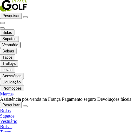
Pesquisar
Bolas
Sapatos
Vestuário
Bolsas
Tacos
Trolleys
Luvas
Acessórios
Liquidação
Promoções
Marcas
Assistência pós-venda na França
Pagamento seguro
Devoluções fáceis
Pesquisar
Bolas
Sapatos
Vestuário
Bolsas
Tacos