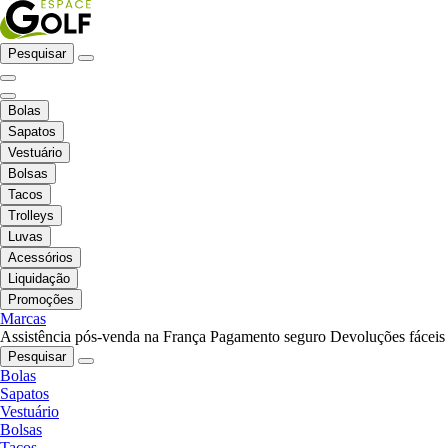
Pesquisar
Bolas
Sapatos
Vestuário
Bolsas
Tacos
Trolleys
Luvas
Acessórios
Liquidação
Promoções
Marcas
Assistência pós-venda na França
Pagamento seguro
Devoluções fáceis
Pesquisar
Bolas
Sapatos
Vestuário
Bolsas
Tacos