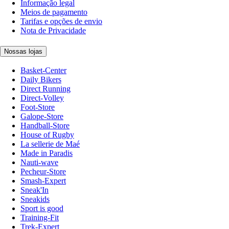
Informação legal
Meios de pagamento
Tarifas e opções de envio
Nota de Privacidade
Nossas lojas
Basket-Center
Daily Bikers
Direct Running
Direct-Volley
Foot-Store
Galope-Store
Handball-Store
House of Rugby
La sellerie de Maé
Made in Paradis
Nauti-wave
Pecheur-Store
Smash-Expert
Sneak'In
Sneakids
Sport is good
Training-Fit
Trek-Expert