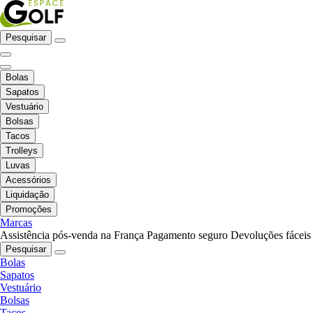
Pesquisar
Bolas
Sapatos
Vestuário
Bolsas
Tacos
Trolleys
Luvas
Acessórios
Liquidação
Promoções
Marcas
Assistência pós-venda na França
Pagamento seguro
Devoluções fáceis
Pesquisar
Bolas
Sapatos
Vestuário
Bolsas
Tacos