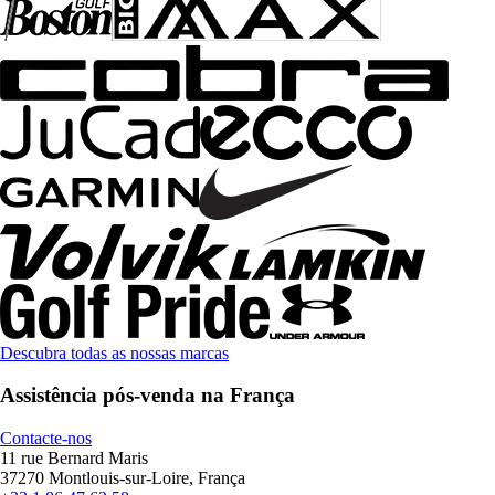
Descubra todas as nossas marcas
Assistência pós-venda na França
Contacte-nos
11 rue Bernard Maris
37270 Montlouis-sur-Loire, França