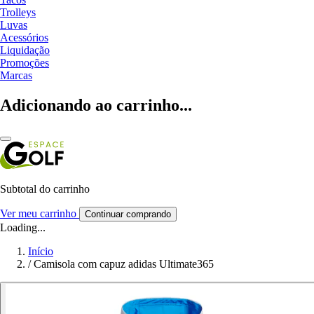
Trolleys
Luvas
Acessórios
Liquidação
Promoções
Marcas
Adicionando ao carrinho...
Subtotal do carrinho
Ver meu carrinho
Continuar comprando
Loading...
Início
/
Camisola com capuz adidas Ultimate365